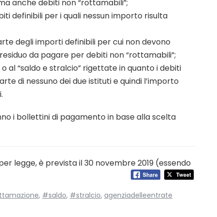
a anche debiti non “rottamabili”;
iti definibili per i quali nessun importo risulta
rte degli importi definibili per cui non devono
residuo da pagare per debiti non “rottamabili”;
o al “saldo e stralcio” rigettate in quanto i debiti
rte di nessuno dei due istituti e quindi l’importo
.
no i bollettini di pagamento in base alla scelta
 per legge, è prevista il 30 novembre 2019 (essendo
ttamazione
,
#saldo
,
#stralcio
,
agenziadelleentrate