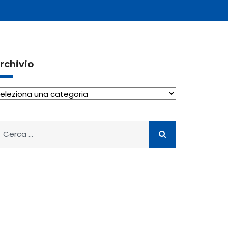
rchivio
rchivio
icerca
er: