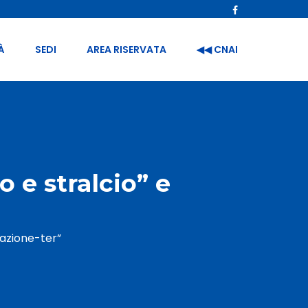
À
SEDI
AREA RISERVATA
◀︎◀︎ CNAI
o e stralcio” e
amazione-ter”