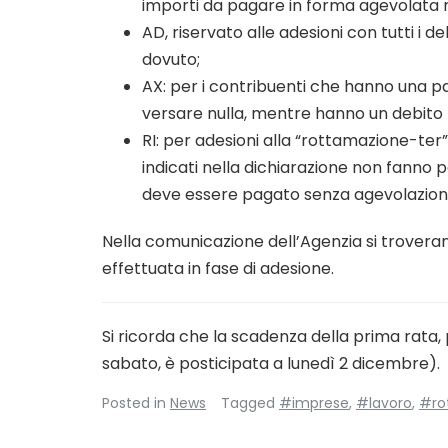
importi da pagare in forma agevolata m
AD, riservato alle adesioni con tutti i deb
dovuto;
AX: per i contribuenti che hanno una pa
versare nulla, mentre hanno un debito 
RI: per adesioni alla “rottamazione-ter” 
indicati nella dichiarazione non fanno pa
deve essere pagato senza agevolazioni
Nella comunicazione dell’Agenzia si troveran
effettuata in fase di adesione.
Si ricorda che la scadenza della prima rata,
sabato, è posticipata a lunedì 2 dicembre).
Posted in
News
Tagged
#imprese
,
#lavoro
,
#ro