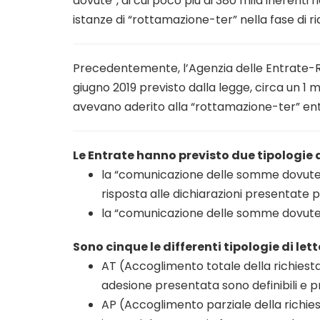
dovute”, di cui poco più di 380 mila inerenti ri
istanze di “rottamazione-ter” nella fase di ri
Precedentemente, l’Agenzia delle Entrate-Ri
giugno 2019 previsto dalla legge, circa un 1 
avevano aderito alla “rottamazione-ter” entr
Le Entrate hanno previsto due tipologie
la “comunicazione delle somme dovute re
risposta alle dichiarazioni presentate per
la “comunicazione delle somme dovute p
Sono cinque le differenti tipologie di le
AT (Accoglimento totale della richiesta):
adesione presentata sono definibili e p
AP (Accoglimento parziale della richies