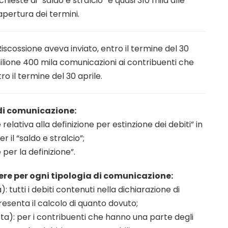
chieste di “saldo e stralcio” e quasi 310 mila alle
apertura dei termini.
scossione aveva inviato, entro il termine del 30
milione 400 mila comunicazioni ai contribuenti che
o il termine del 30 aprile.
 di comunicazione:
lativa alla definizione per estinzione dei debiti” in
 il “saldo e stralcio”;
er la definizione”.
ttere per ogni tipologia di comunicazione:
 tutti i debiti contenuti nella dichiarazione di
resenta il calcolo di quanto dovuto;
ta): per i contribuenti che hanno una parte degli