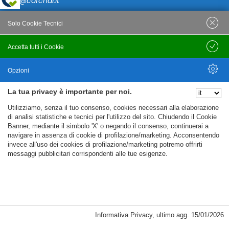
caf@cafcnai.it
Posta Certificata
Solo Cookie Tecnici
cafcnai@cert.cnai.it
Accetta tutti i Cookie
Salva
Tel. 0871 540063
Opzioni
PRIVACY
La tua privacy è importante per noi.
Nascondi Opzioni
Utilizziamo, senza il tuo consenso, cookies necessari alla elaborazione
Note Legali
di analisi statistiche e tecnici per l'utilizzo del sito. Chiudendo il Cookie
Banner, mediante il simbolo 'X' o negando il consenso, continuerai a
Policy
navigare in assenza di cookie di profilazione/marketing. Acconsentendo
Cookie Policy
invece all'uso dei cookies di profilazione/marketing potremo offrirti
messaggi pubblicitari corrispondenti alle tue esigenze.
%%CATEGORIES_DETAILS_LIST_TEMPLATE%%
Informativa Privacy
,
ultimo agg.
15/01/2026
Copyright CAF CNAI 2018. Tutti i diritti riservati