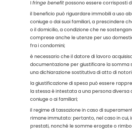
I
fringe benefit
possono essere corrisposti d
il beneficio può riguardare immobili a uso ab
coniuge o dai suoi familiari, a prescindere c
o il domicilio, a condizione che ne sostengan
comprese anche le utenze per uso domestic
fra i condomini;
è necessario che il datore di lavoro acquisisc
documentazione per giustificare la somma spe
una dichiarazione sostitutiva di atto di notori
la giustificazione di spesa può essere rappr
la stessa è intestata a una persona diversa 
coniuge o ai familiari;
il regime di tassazione in caso di superament
rimane immutato: pertanto, nel caso in cui, in 
prestati, nonché le somme erogate o rimborsa