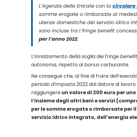
L’Agenzia delle Entrate con la
circolare
somme erogate o rimborsate ai medesimi
utenze domestiche del servizio idrico int
sono incluse tra i
fringe benefit
concessi 
per l’anno 2022
.
L’innalzamento della soglia dei fringe
benefi
autonoma, rispetto al
bonus
carburante.
Ne consegue che, al fine di fruire dell’esenzio
periodo d’imposta 2022 dal datore di lavoro
raggiungere
un valore di 200 euro per uno 
l’insieme degli altri beni e servizi (comp
per le somme erogate o rimborsate per 
servizio idrico integrato, dell’energia el