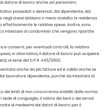
al datore di lavoro anche
ad personam
;
itativo posseduti o detenuti, dal dipendente, dal
he negli stessi abbiano o meno stabilito la residenza
o effettivamente le relative spese. Inoltre, sono
o intestate al condominio che vengono ripartite
a e conservi, per eventuali controlli, la relativa
sa, in alternativa, il datore di lavoro può acquisire
età, ai sensi del D.P.R. 445/2000;
esentata anche da più fatture ed è valida anche se
dal lavoratore dipendente, purché sia intestata al
o dei limiti di non concorrenza stabiliti dalla norma
sede di conguaglio, il valore dei beni o dei servizi
te ai medesimi dai datori di lavoro per il