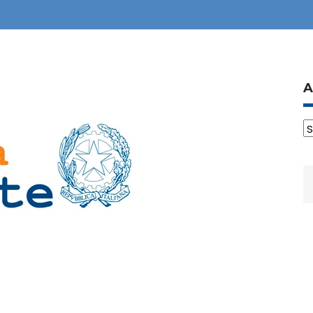
A
A
R
p