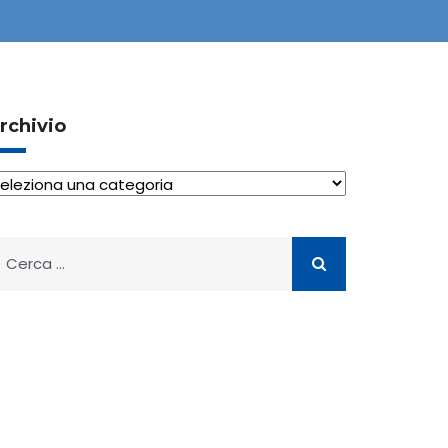
rchivio
rchivio
icerca
er: