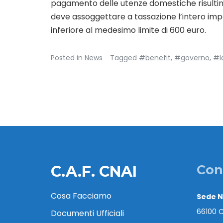
pagamento delle utenze domestiche risultino s
deve assoggettare a tassazione l’intero impo
inferiore al medesimo limite di 600 euro.
Posted in
News
Tagged
#benefit
,
#governo
,
#l
C.A.F. CNAI
Con
Cosa Facciamo
Sede 
66100 C
Documenti Ufficiali