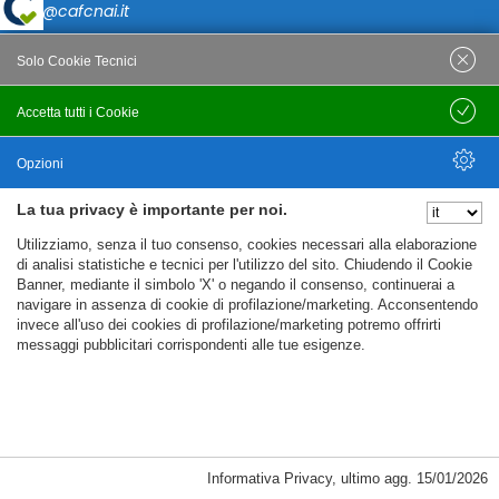
caf@cafcnai.it
Posta Certificata
Solo Cookie Tecnici
cafcnai@cert.cnai.it
Accetta tutti i Cookie
Salva
Tel. 0871 540063
Opzioni
PRIVACY
La tua privacy è importante per noi.
Nascondi Opzioni
Utilizziamo, senza il tuo consenso, cookies necessari alla elaborazione
Note Legali
di analisi statistiche e tecnici per l'utilizzo del sito. Chiudendo il Cookie
Banner, mediante il simbolo 'X' o negando il consenso, continuerai a
Policy
navigare in assenza di cookie di profilazione/marketing. Acconsentendo
Cookie Policy
invece all'uso dei cookies di profilazione/marketing potremo offrirti
messaggi pubblicitari corrispondenti alle tue esigenze.
%%CATEGORIES_DETAILS_LIST_TEMPLATE%%
Informativa Privacy
,
ultimo agg.
15/01/2026