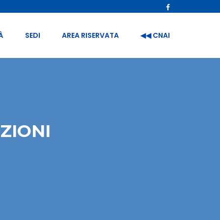
À
SEDI
AREA RISERVATA
◀︎◀︎ CNAI
ZIONI