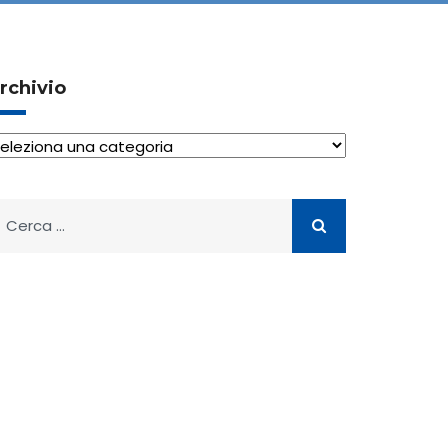
rchivio
rchivio
icerca
er: