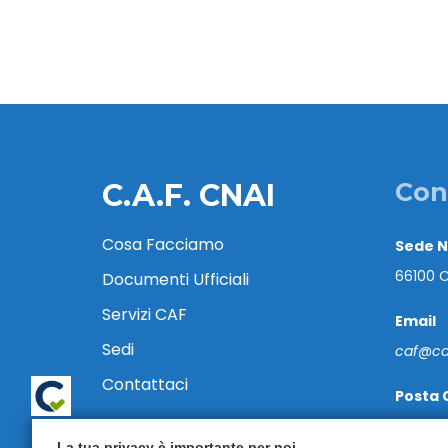
C.A.F. CNAI
Con
Cosa Facciamo
Sede 
66100 C
Documenti Ufficiali
Servizi CAF
Email
Sedi
caf@caf
Contattaci
Posta 
cafcnai
La tua privacy è importante per noi.