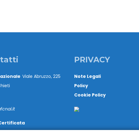
tatti
PRIVACY
Nazionale
Viale Abruzzo, 225
Note Legali
hieti
Policy
Cookie Policy
cnai.it
Certificata
@cert.cnai.it