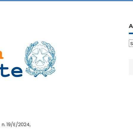
A
A
R
p
 n. 19/E/2024,