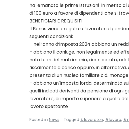
ha emanato le prime istruzioni in merito al
di 100 euro a favore di dipendenti che si trov
BENEFICIARI E REQUISITI
Il Bonus viene erogato a lavoratori dipendent
seguenti condizioni:
– nell’anno d’imposta 2024 abbiano un redd
– abbiano il coniuge, non legalmente ed eff
nato fuori del matrimonio, riconosciuto, adot
fiscalmente a carico oppure, in alternativa, 
presenza di un nucleo familiare c.d. monogen
– abbiano un’imposta lorda, determinata sui 
quelli indicati derivanti da pensione di ogni 
lavoratore, di importo superiore a quello de
lavoro spettante
Posted in
News
Tagged
#lavoratori
,
#lavoro
,
#n