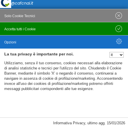
caf@cafcnai.it
Posta Certificata
Solo Cookie Tecnici
cafcnai@cert.cnai.it
Accetta tutti i Cookie
Salva
Tel. 0871 540063
Opzioni
PRIVACY
La tua privacy è importante per noi.
Nascondi Opzioni
Utilizziamo, senza il tuo consenso, cookies necessari alla elaborazione
Note Legali
di analisi statistiche e tecnici per l'utilizzo del sito. Chiudendo il Cookie
Banner, mediante il simbolo 'X' o negando il consenso, continuerai a
Policy
navigare in assenza di cookie di profilazione/marketing. Acconsentendo
invece all'uso dei cookies di profilazione/marketing potremo offrirti
Cookie Policy
messaggi pubblicitari corrispondenti alle tue esigenze.
%%CATEGORIES_DETAILS_LIST_TEMPLATE%%
Informativa Privacy
,
ultimo agg.
15/01/2026