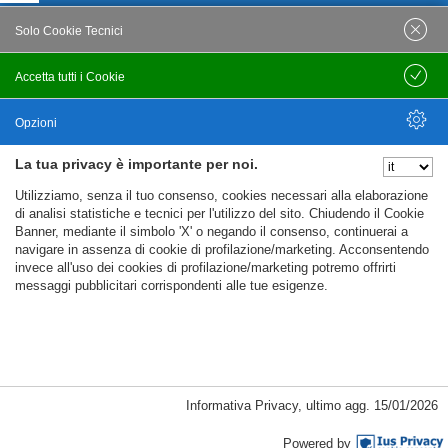
Posta Certificata
Solo Cookie Tecnici
cafcnai@cert.cnai.it
Accetta tutti i Cookie
Salva
Tel. 0871 540063
Opzioni
PRIVACY
La tua privacy è importante per noi.
Nascondi Opzioni
Utilizziamo, senza il tuo consenso, cookies necessari alla elaborazione
Note Legali
di analisi statistiche e tecnici per l'utilizzo del sito. Chiudendo il Cookie
Banner, mediante il simbolo 'X' o negando il consenso, continuerai a
Policy
navigare in assenza di cookie di profilazione/marketing. Acconsentendo
invece all'uso dei cookies di profilazione/marketing potremo offrirti
Cookie Policy
messaggi pubblicitari corrispondenti alle tue esigenze.
%%CATEGORIES_DETAILS_LIST_TEMPLATE%%
Informativa Privacy
,
ultimo agg.
15/01/2026
Copyright CAF CNAI 2018. Tutti i diritti riservati
Powered by