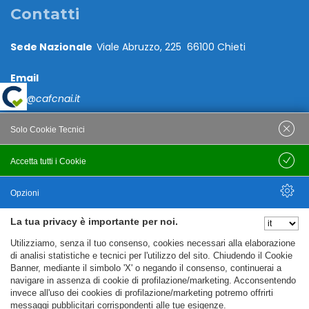
Contatti
Sede Nazionale
Viale Abruzzo, 225 66100 Chieti
Email
caf@cafcnai.it
Posta Certificata
Solo Cookie Tecnici
cafcnai@cert.cnai.it
Accetta tutti i Cookie
Salva
Tel. 0871 540063
Opzioni
PRIVACY
La tua privacy è importante per noi.
Nascondi Opzioni
Utilizziamo, senza il tuo consenso, cookies necessari alla elaborazione
Note Legali
di analisi statistiche e tecnici per l'utilizzo del sito. Chiudendo il Cookie
Banner, mediante il simbolo 'X' o negando il consenso, continuerai a
Policy
navigare in assenza di cookie di profilazione/marketing. Acconsentendo
Cookie Policy
invece all'uso dei cookies di profilazione/marketing potremo offrirti
messaggi pubblicitari corrispondenti alle tue esigenze.