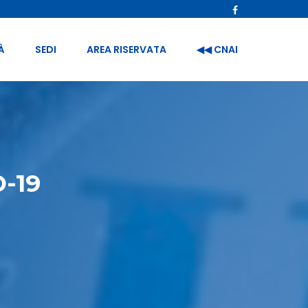
À
SEDI
AREA RISERVATA
◀︎◀︎ CNAI
-19