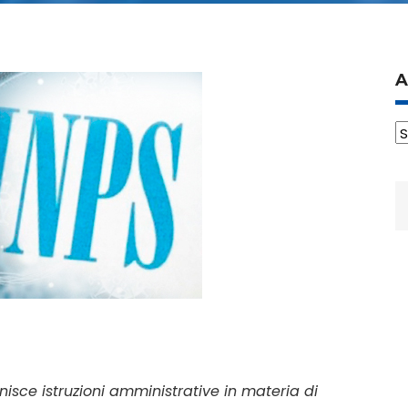
A
A
R
p
nisce istruzioni amministrative in materia di