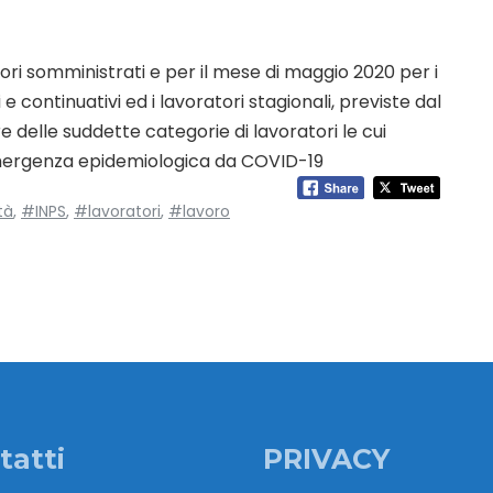
tori somministrati e per il mese di maggio 2020 per i
i e continuativi ed i lavoratori stagionali, previste dal
 delle suddette categorie di lavoratori le cui
’emergenza epidemiologica da COVID-19
tà
,
#INPS
,
#lavoratori
,
#lavoro
tatti
PRIVACY