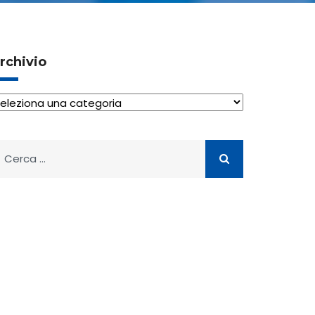
rchivio
rchivio
icerca
er: