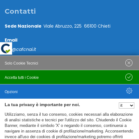
Contatti
Sede Nazionale
Viale Abruzzo, 225 66100 Chieti
Email
caf@cafcnai.it
Posta Certificata
Solo Cookie Tecnici
cafcnai@cert.cnai.it
Accetta tutti i Cookie
Salva
Tel. 0871 540063
Opzioni
PRIVACY
La tua privacy è importante per noi.
Nascondi Opzioni
Utilizziamo, senza il tuo consenso, cookies necessari alla elaborazione
Note Legali
di analisi statistiche e tecnici per l'utilizzo del sito. Chiudendo il Cookie
Banner, mediante il simbolo 'X' o negando il consenso, continuerai a
Policy
navigare in assenza di cookie di profilazione/marketing. Acconsentendo
Cookie Policy
invece all'uso dei cookies di profilazione/marketing potremo offrirti