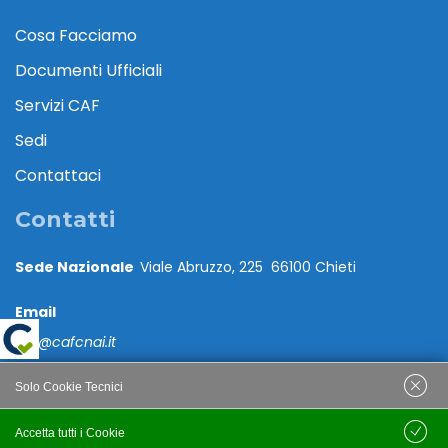
Cosa Facciamo
Documenti Ufficiali
Servizi CAF
Sedi
Contattaci
Contatti
Sede Nazionale
Viale Abruzzo, 225 66100 Chieti
Email
caf@cafcnai.it
Posta Certificata
Solo Cookie Tecnici
cafcnai@cert.cnai.it
Accetta tutti i Cookie
Salva