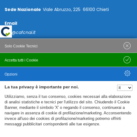
Sede Nazionale
Viale Abruzzo, 225 66100 Chieti
Email
caf@cafcnai.it
Posta Certificata
Solo Cookie Tecnici
cafcnai@cert.cnai.it
Accetta tutti i Cookie
Salva
Tel. 0871 540063
Opzioni
PRIVACY
La tua privacy è importante per noi.
Nascondi Opzioni
Utilizziamo, senza il tuo consenso, cookies necessari alla elaborazione
Note Legali
di analisi statistiche e tecnici per l'utilizzo del sito. Chiudendo il Cookie
Banner, mediante il simbolo 'X' o negando il consenso, continuerai a
Policy
navigare in assenza di cookie di profilazione/marketing. Acconsentendo
Cookie Policy
invece all'uso dei cookies di profilazione/marketing potremo offrirti
messaggi pubblicitari corrispondenti alle tue esigenze.