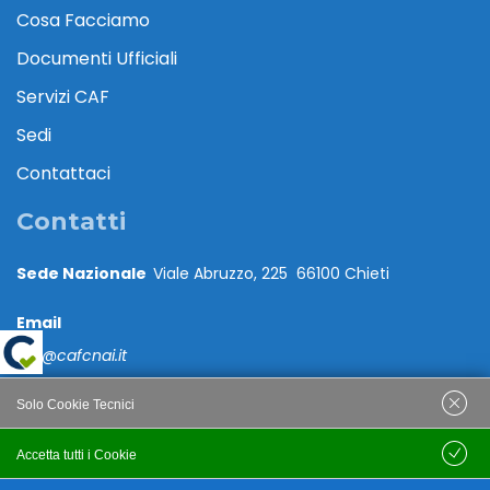
Cosa Facciamo
Documenti Ufficiali
Servizi CAF
Sedi
Contattaci
Contatti
Sede Nazionale
Viale Abruzzo, 225 66100 Chieti
Email
caf@cafcnai.it
Posta Certificata
Solo Cookie Tecnici
cafcnai@cert.cnai.it
Accetta tutti i Cookie
Salva
Tel. 0871 540063