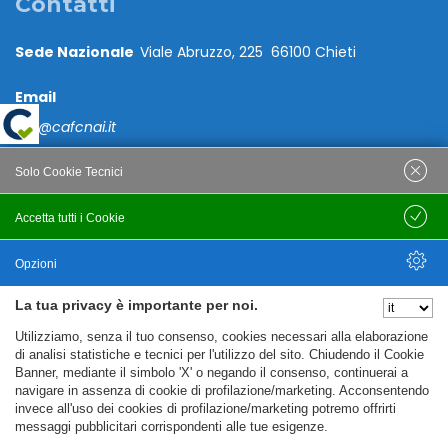
Contatti
Sede Nazionale
Viale Abruzzo, 225 66100 Chieti
Email
caf@cafcnai.it
Posta Certificata
Solo Cookie Tecnici
cafcnai@cert.cnai.it
Accetta tutti i Cookie
Salva
Tel. 0871 540063
Opzioni
PRIVACY
La tua privacy è importante per noi.
Nascondi Opzioni
Utilizziamo, senza il tuo consenso, cookies necessari alla elaborazione
Note Legali
di analisi statistiche e tecnici per l'utilizzo del sito. Chiudendo il Cookie
Banner, mediante il simbolo 'X' o negando il consenso, continuerai a
Policy
navigare in assenza di cookie di profilazione/marketing. Acconsentendo
Cookie Policy
invece all'uso dei cookies di profilazione/marketing potremo offrirti
messaggi pubblicitari corrispondenti alle tue esigenze.