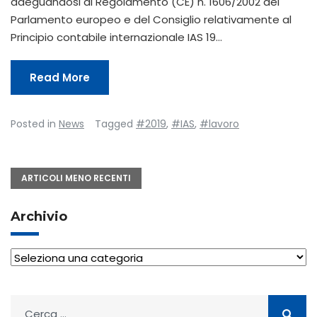
adeguandosi al Regolamento (CE) n. 1606/2002 del
Parlamento europeo e del Consiglio relativamente al
Principio contabile internazionale IAS 19…
Read More
Posted in
News
Tagged
#2019
,
#IAS
,
#lavoro
Navigazione
ARTICOLI MENO RECENTI
articoli
Archivio
Archivio
Ricerca