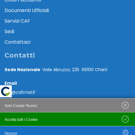
Documenti Ufficiali
Servizi CAF
Sedi
Contattaci
Contatti
Sede Nazionale
Viale Abruzzo, 225 66100 Chieti
Email
caf@cafcnai.it
Posta Certificata
Solo Cookie Tecnici
cafcnai@cert.cnai.it
Accetta tutti i Cookie
Salva
Tel. 0871 540063
Opzioni