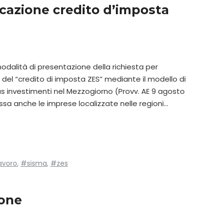
azione credito d’imposta
odalità di presentazione della richiesta per
 del “credito di imposta ZES” mediante il modello di
s investimenti nel Mezzogiorno (Provv. AE 9 agosto
essa anche le imprese localizzate nelle regioni…
avoro
,
#sisma
,
#zes
ione