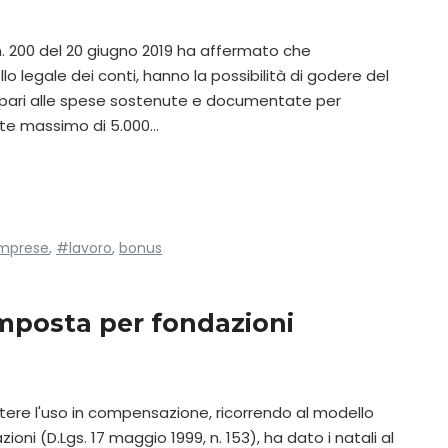
n. 200 del 20 giugno 2019 ha affermato che
o legale dei conti, hanno la possibilità di godere del
, pari alle spese sostenute e documentate per
imite massimo di 5.000…
mprese
,
#lavoro
,
bonus
imposta per fondazioni
ttere l'uso in compensazione, ricorrendo al modello
oni (D.Lgs. 17 maggio 1999, n. 153), ha dato i natali al