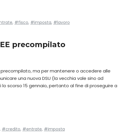
ntrate
,
#fisco
,
#imposta
,
#lavoro
SEE precompilato
SEE precompilato, ma per mantenere o accedere alle
unicare una nuova DSU (la vecchia vale sino ad
lo scorso 15 gennaio, pertanto al fine di proseguire a
,
#credito
,
#entrate
,
#imposta