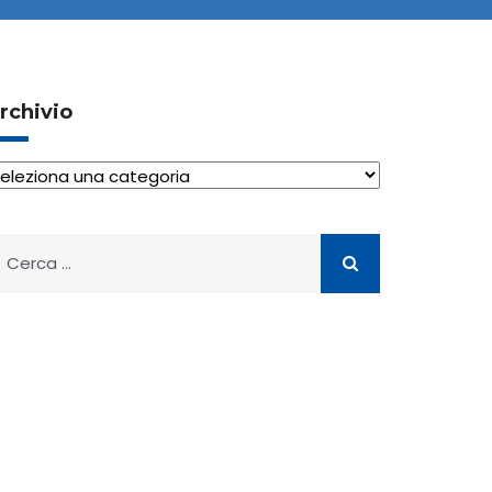
rchivio
rchivio
icerca
er: